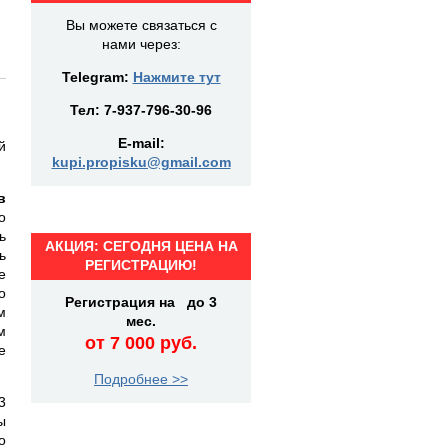
Вы можете связаться с
нами через:
Telegram:
Нажмите тут
Тел:
7-937-796-30-96
E-mail:
й
kupi.propisku@gmail.com
в
о
ь
АКЦИЯ: СЕГОДНЯ ЦЕНА НА
ь
РЕГИСТРАЦИЮ!
е
о
Регистрация на до 3
м
мес.
м
от 7 000 руб.
е
Подробнее >>
3
ы
о