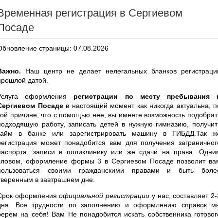
Временная регистрация в Сергиевом
Посаде
Обновление страницы: 07.08.2026
Важно.
Наш центр не делает нелегальных бланков регистраци
прошлой датой.
Услуга оформления
регистрации по месту пребывания 
Сергиевом Посаде
в настоящий момент как никогда актуальна, п
той причине, что с помощью нее, вы имеете возможность подобрат
подходящую работу, записать детей в нужную гимназию, получит
займ в банке или зарегистрировать машину в ГИБДД.Так ж
регистрация может понадобится вам для получения заграничног
паспорта, записи в поликлинику или же сдачи на права. Одни
словом, оформление формы 3 в Сергиевом Посаде позволит ва
пользоваться своими гражданскими правами и быть боле
уверенным в завтрашнем дне.
Срок оформления
официальной регистрации
у нас, составляет 2-
дня. Все трудности по заполнению и оформлению справок м
берем на себя! Вам Не понадобится искать собственника готовог