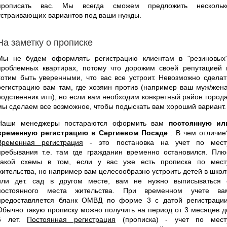
прописать вас. Мы всегда сможем предложить нескольк
устраивающих вариантов под ваши нужды.
На заметку о прописке
Мы не будем оформлять регистрацию клиентам в "резиновых"
проблемных квартирах, потому что дорожим своей репутацией 
хотим быть уверенными, что вас все устроит. Невозможно сделат
регистрацию вам там, где хозяин против (например ваш муж/жена
родственник итп), но если вам необходим конкретный район города
мы сделаем все возможное, чтобы подыскать вам хороший вариант.
Наши менеджеры постараются оформить вам
постоянную ил
временную регистрацию в Сергиевом Посаде
. В чем отличие
Временная регистрация
- это постановка на учет по мест
пребывания т.е. там где гражданин временно остановился. Плю
такой схемы в том, если у вас уже есть прописка по мест
жительства, но например вам целесообразно устроить детей в школ
или дет. сад в другом месте, вам не нужно выписываться 
постоянного места жительства. При временном учете ва
предоставляется бланк ОМВД по форме 3 с датой регистрации
Обычно такую прописку можно получить на период от 3 месяцев д
5 лет.
Постоянная регистрация
(прописка) - учет по мест