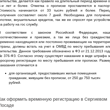
жительства, делается как правило на длительный период времени о
5-и лет и более. Отметка о прописке проставляется в паспорт
Стоимость начинается от 33 тысяч рублей и более. Перио
получения составляет около 7 дней. Необходима для получени
ипотеки, внушительных кредитов, так же ее спросят при устройств
на работу на гос службу.
В соответствии с законом Российской Федерации, наш
соотечественники и приезжие, а так же лица без гражданства
временно находящиеся или постоянно проживающие на территори
страны, должны встать на учет в ОМВД по месту пребывания ил
жительства. Данное требование обозначено в ФЗ от 21.12.2013 год
№ 376-ФЗ. Согласно этому существует наказание в виде штрафа з
просрочку регистрации по месту пребывания или прописки. Разме
наказания отличается в
для организаций, предоставивших жилые помещения
гражданам, живущим без прописки, от 250 до 750 тысяч
рублей.
Как оформить временную регистрацию в Сергиевом
Посаде