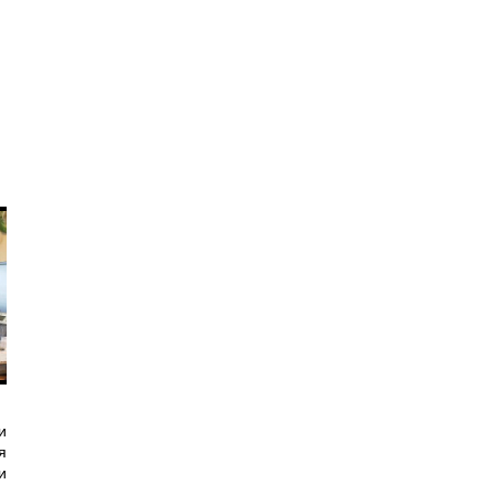
и
я
и